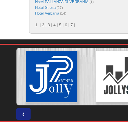
Hotel PALLANZA DI VERBANIA
(1)
Hotel Stresa
(27)
Hotel Verbania
(14)
1
|
2
|
3
|
4
|
5
|
6
|
7
|
❮