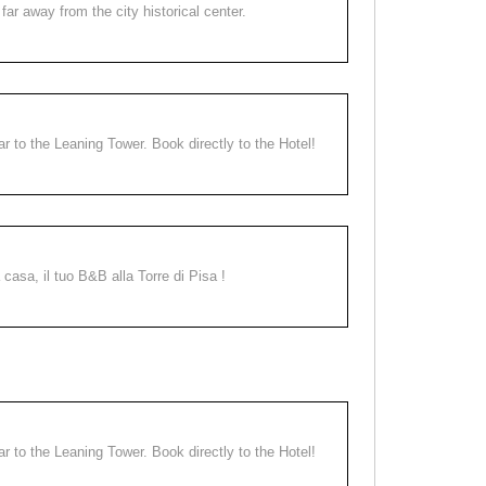
far away from the city historical center.
ear to the Leaning Tower. Book directly to the Hotel!
a casa, il tuo B&B alla Torre di Pisa !
ear to the Leaning Tower. Book directly to the Hotel!