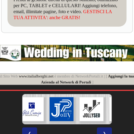
per PC, TABLET e CELLULARI! Aggiungi telefono,
email, illimitate pagine, foto e video.
GESTISCI LA
TUA ATTIVITA': anche GRATIS!
il Sito Web
www.italialberghi.net
è membro di NetworkPortali.it | [
Aggiungi la tua
Azienda al Network di Portali
]
❮
❯