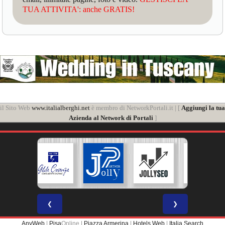
TUA ATTIVITA': anche GRATIS!
il Sito Web
www.italialberghi.net
è membro di NetworkPortali.it | [
Aggiungi la tua
Azienda al Network di Portali
]
❮
❯
AnyWeb
|
Pisa
Online |
Piazza Armerina
|
Hotels Web
|
Italia Search