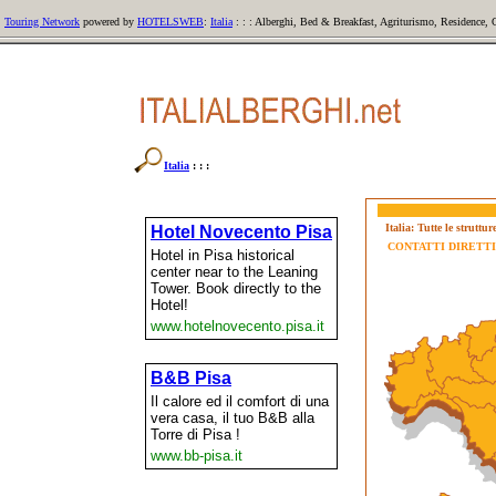
Touring Network
powered by
HOTELSWEB
:
Italia
: : : Alberghi, Bed & Breakfast, Agriturismo, Residence,
Italia
: : :
Italia: Tutte le struttu
CONTATTI DIRETTI: T