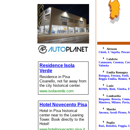
Abruzzo
Chieti,
L'Aquila
,
Pescar
Calabria
Catanzar
o
,
Cosenza
,
Cro
Valentia
Emilia
Romagna
Bologna
,
Ferrara
,
Forlě
,
Reggio Emilia
,
Rimini
,
Lazio
ROMA
,
Rieti
,
Viterbo
,
F
Lombardia
Bergamo
,
Brescia
,
Como
Mantova
,
Milano
,
Pavia
Marche
Ancona
,
Ascoli Piceno
,
M
Puglia
Bari
,
Brindisi
,
Foggia
,
L