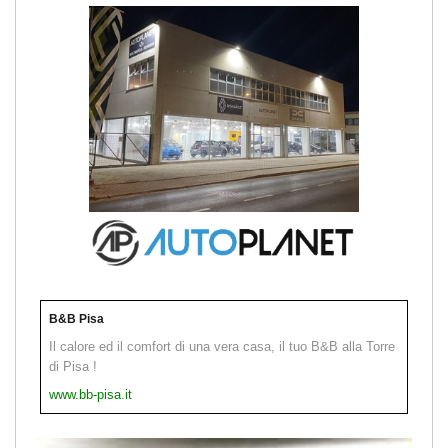
B&B Pisa
Il calore ed il comfort di una vera casa, il tuo B&B alla Torre
di Pisa !
www.bb-pisa.it