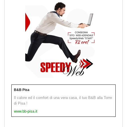
B&B Pisa
Il calore ed il comfort di una vera casa, il tuo B&B alla Torre
di Pisa !
www.bb-pisa.it