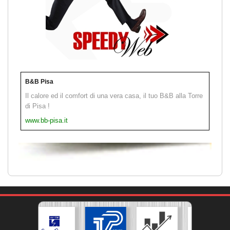
B&B Pisa
Il calore ed il comfort di una vera casa, il tuo B&B alla Torre
di Pisa !
www.bb-pisa.it