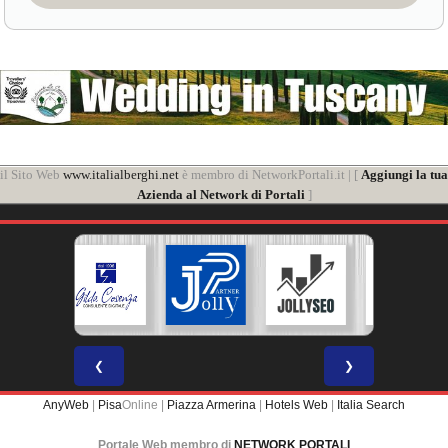
il Sito Web
www.italialberghi.net
è membro di NetworkPortali.it | [
Aggiungi la tua
Azienda al Network di Portali
]
❮
❯
AnyWeb
|
Pisa
Online |
Piazza Armerina
|
Hotels Web
|
Italia Search
Portale Web membro di
NETWORK PORTALI