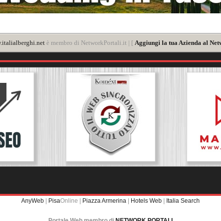
italialberghi.net
è membro di NetworkPortali.it | [
Aggiungi la tua Azienda al Net
AnyWeb
|
Pisa
Online |
Piazza Armerina
|
Hotels Web
|
Italia Search
Portale Web membro di
NETWORK PORTALI