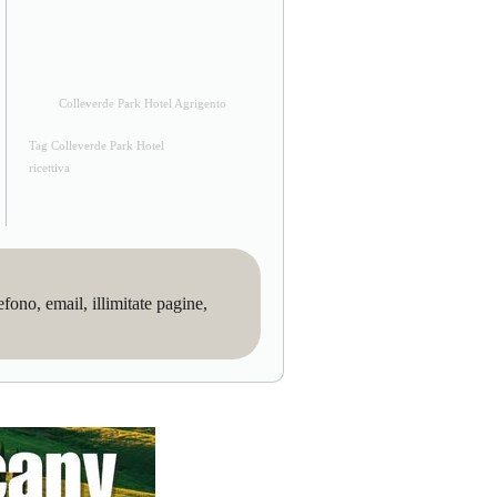
Colleverde Park Hotel Agrigento
Tag Colleverde Park Hotel
ricettiva
no, email, illimitate pagine,