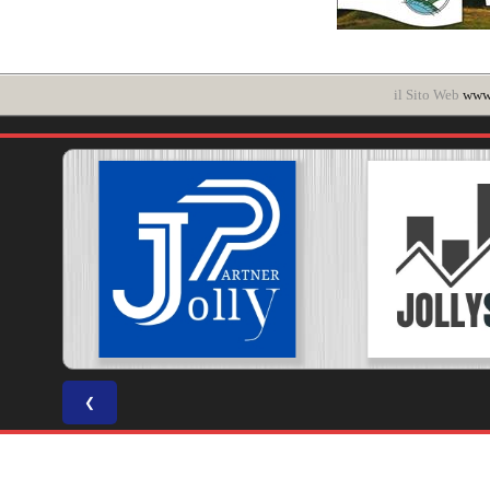
il Sito Web
www.
❮