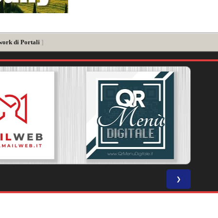
work di Portali
]
❯