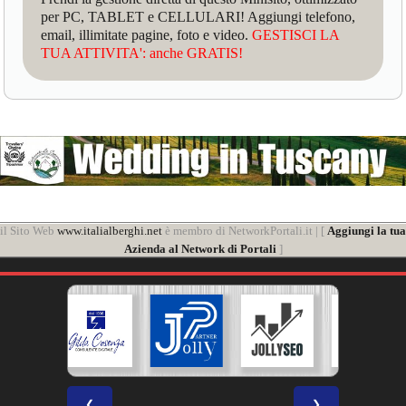
per PC, TABLET e CELLULARI! Aggiungi telefono,
email, illimitate pagine, foto e video.
GESTISCI LA
TUA ATTIVITA': anche GRATIS!
il Sito Web
www.italialberghi.net
è membro di NetworkPortali.it | [
Aggiungi la tua
Azienda al Network di Portali
]
❮
❯