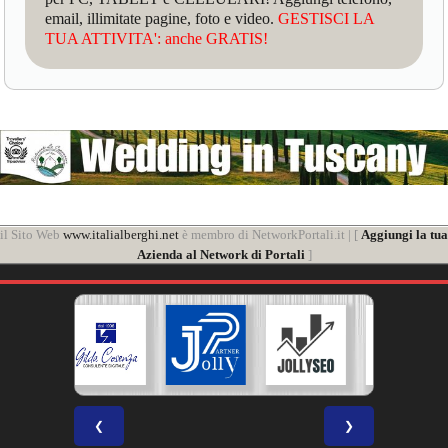
email, illimitate pagine, foto e video.
GESTISCI LA
TUA ATTIVITA': anche GRATIS!
il Sito Web
www.italialberghi.net
è membro di NetworkPortali.it | [
Aggiungi la tua
Azienda al Network di Portali
]
❮
❯