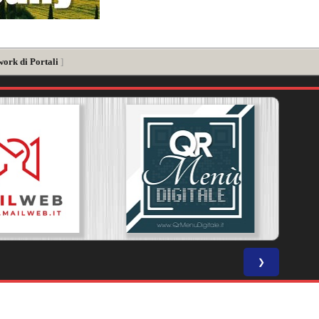
work di Portali
]
❯