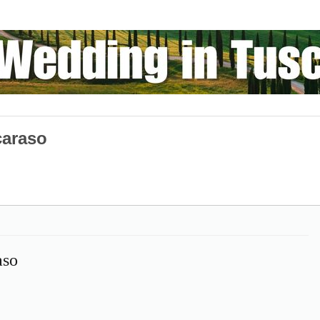
caraso
aso