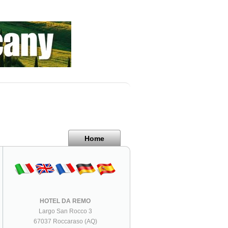
Home
HOTEL DA REMO
Largo San Rocco 3
67037 Roccaraso (AQ)