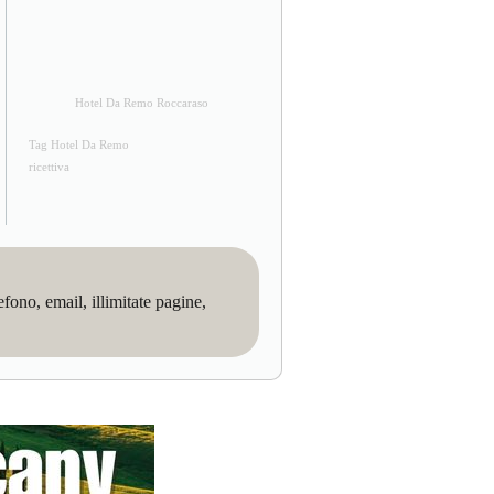
Hotel Da Remo Roccaraso
Tag Hotel Da Remo
ricettiva
no, email, illimitate pagine,