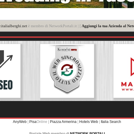
italialberghi.net
è membro di NetworkPortali.it | [
Aggiungi la tua Azienda al Net
AnyWeb
|
Pisa
Online |
Piazza Armerina
|
Hotels Web
|
Italia Search
Portale Web membro di
NETWORK PORTALI