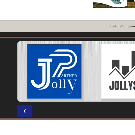
il Sito Web
www.
❮