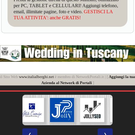
per PC, TABLET e CELLULARI! Aggiungi telefono,
email, illimitate pagine, foto e video.
GESTISCI LA
TUA ATTIVITA': anche GRATIS!
il Sito Web
www.italialberghi.net
è membro di NetworkPortali.it | [
Aggiungi la tua
Azienda al Network di Portali
]
❮
❯