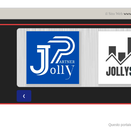
il Sito Web
www.
❮
Questo portal