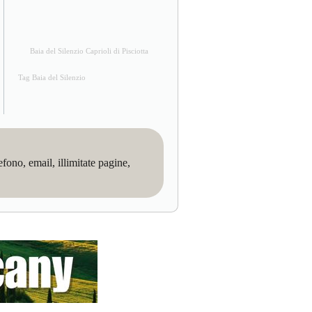
Baia del Silenzio Caprioli di Pisciotta
Tag Baia del Silenzio
no, email, illimitate pagine,