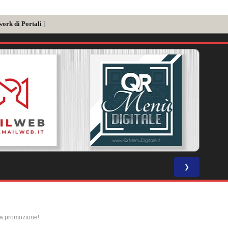
work di Portali
]
❯
la promozione!