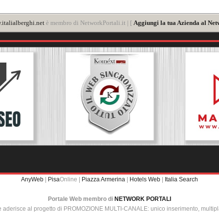
italialberghi.net
è membro di NetworkPortali.it | [
Aggiungi la tua Azienda al Net
AnyWeb
|
Pisa
Online |
Piazza Armerina
|
Hotels Web
|
Italia Search
Portale Web membro di
NETWORK PORTALI
e aderisce al progetto di PROMOZIONE MULTI-CANALE: unico inserimento, multip