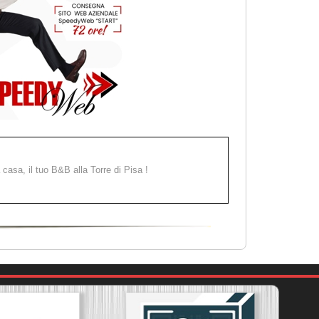
a casa, il tuo B&B alla Torre di Pisa !