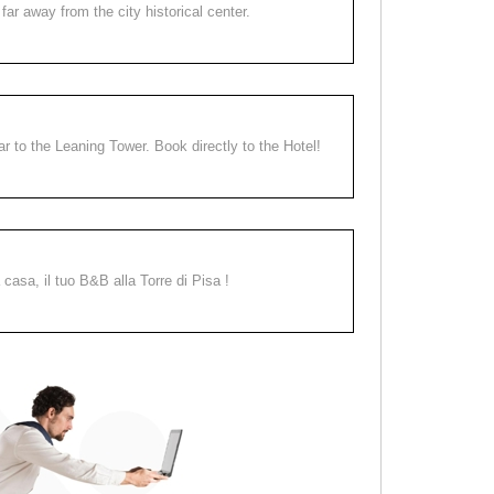
far away from the city historical center.
ear to the Leaning Tower. Book directly to the Hotel!
a casa, il tuo B&B alla Torre di Pisa !