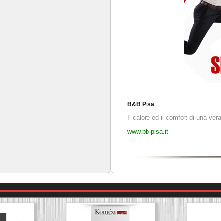
B&B Pisa
Il calore ed il comfort di una ver
www.bb-pisa.it