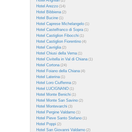
Hotel Anghiari
(2)
Hotel Arezzo
(14)
Hotel Bibbiena
(2)
Hotel Bucine
(1)
Hotel Caprese Michelangelo
(1)
Hotel Castelfranco di Sopra
(1)
Hotel Castiglion Fibocchi
(1)
Hotel Castiglion Fiorentino
(4)
Hotel Cavriglia
(2)
Hotel Chiusi della Verna
(1)
Hotel Civitella in Val di Chiana
(1)
Hotel Cortona
(24)
Hotel Foiano della Chiana
(4)
Hotel Laterina
(1)
Hotel Loro Ciuffenna
(2)
Hotel LUCIGNANO
(1)
Hotel Monte Benichi
(1)
Hotel Monte San Savino
(2)
Hotel Montevarchi
(3)
Hotel Pergine Valdarno
(1)
Hotel Pieve Santo Stefano
(1)
Hotel Poppi
(2)
Hotel San Giovanni Valdarno
(2)