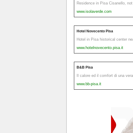
Residence in Pisa Cisanello, not 
www.isolaverde.com
Hotel Novecento Pisa
Hotel in Pisa historical center n
www.hotelnovecento.pisa.it
B&B Pisa
Il calore ed il comfort di una ver
www.bb-pisa.it