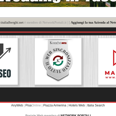
italialberghi.net
è membro di NetworkPortali.it | [
Aggiungi la tua Azienda al Net
AnyWeb
|
Pisa
Online |
Piazza Armerina
|
Hotels Web
|
Italia Search
Portale Web membro di
NETWORK PORTALI