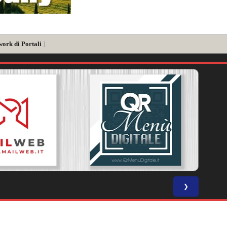
work di Portali
]
❯