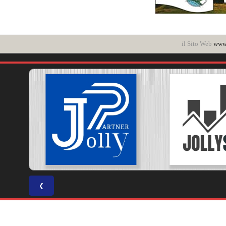
il Sito Web
www.
❮