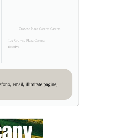
Crowne Plaza Caserta Caserta
Tag Crowne Plaza Caserta
ricettiva
no, email, illimitate pagine,