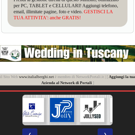
per PC, TABLET e CELLULARI! Aggiungi telefono,
email, illimitate pagine, foto e video.
GESTISCI LA
TUA ATTIVITA': anche GRATIS!
il Sito Web
www.italialberghi.net
è membro di NetworkPortali.it | [
Aggiungi la tua
Azienda al Network di Portali
]
❮
❯