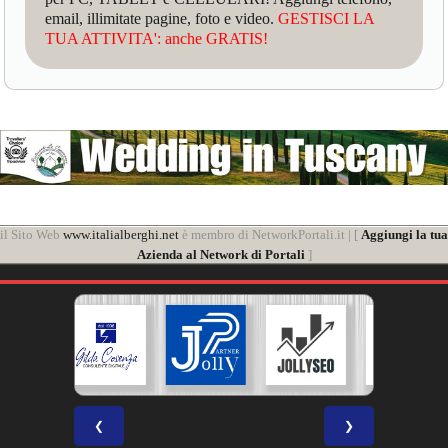
email, illimitate pagine, foto e video.
GESTISCI LA
TUA ATTIVITA': anche GRATIS!
il Sito Web
www.italialberghi.net
è membro di NetworkPortali.it | [
Aggiungi la tua
Azienda al Network di Portali
]
❮
❯