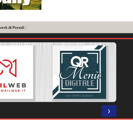
work di Portali
]
❯