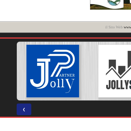
il Sito Web
www.
❮