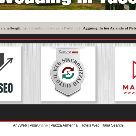
italialberghi.net
è membro di NetworkPortali.it | [
Aggiungi la tua Azienda al Net
AnyWeb
|
Pisa
Online |
Piazza Armerina
|
Hotels Web
|
Italia Search