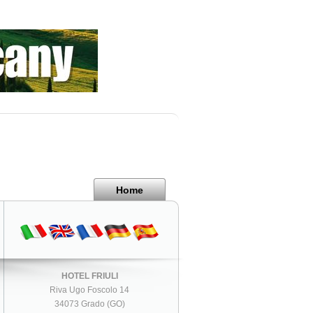
Home
HOTEL FRIULI
Riva Ugo Foscolo 14
34073 Grado (GO)