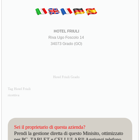
HOTEL FRIULI
Riva Ugo Foscolo 14
34073 Grado (GO)
Hotel Friuli Grado
Tag Hotel Friuli
ricettiva
Sei il proprietario di questa azienda?
Prendi la gestione diretta di questo Minisito, ottimizzato
per PC, TABLET e CELLULARI! Aggiungi telefono,