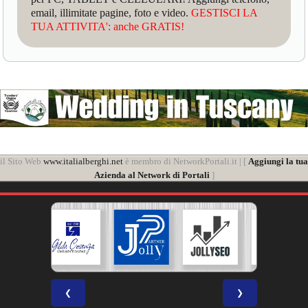
email, illimitate pagine, foto e video.
GESTISCI LA
TUA ATTIVITA': anche GRATIS!
il Sito Web
www.italialberghi.net
è membro di NetworkPortali.it | [
Aggiungi la tua
Azienda al Network di Portali
]
❮
❯