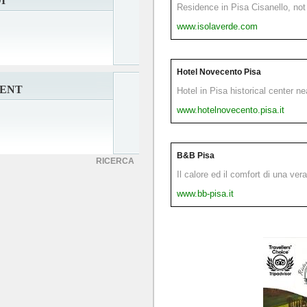
I
Residence in Pisa Cisanello, not 
www.isolaverde.com
Hotel Novecento Pisa
DENT
Hotel in Pisa historical center n
www.hotelnovecento.pisa.it
B&B Pisa
RICERCA
Il calore ed il comfort di una ver
www.bb-pisa.it