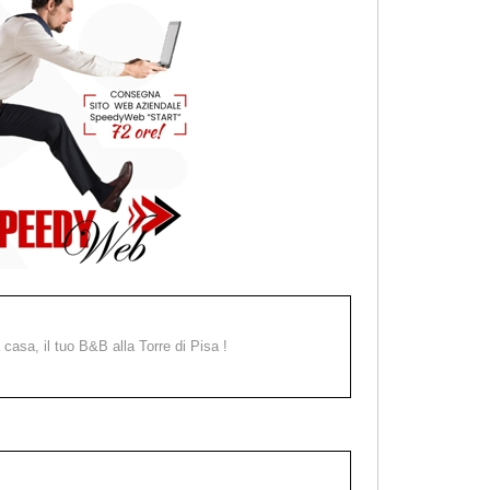
a casa, il tuo B&B alla Torre di Pisa !