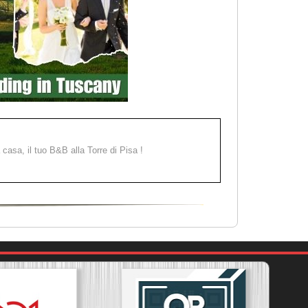
a casa, il tuo B&B alla Torre di Pisa !