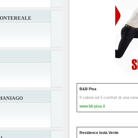
MONTEREALE
B&B Pisa
Il calore ed il comfort di una ver
MANIAGO
www.bb-pisa.it
Residence Isola Verde