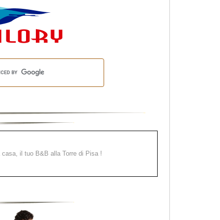
a casa, il tuo B&B alla Torre di Pisa !