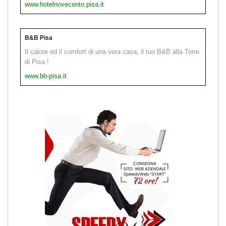
www.hotelnovecento.pisa.it
B&B Pisa
Il calore ed il comfort di una vera casa, il tuo B&B alla Torre
di Pisa !
www.bb-pisa.it