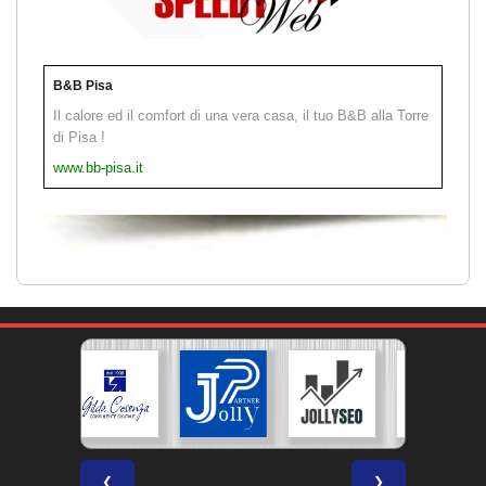
B&B Pisa
Il calore ed il comfort di una vera casa, il tuo B&B alla Torre
di Pisa !
www.bb-pisa.it
❮
❯