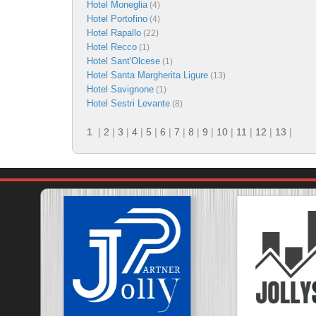
Hotel Moneglia
(4)
Hotel Portofino
(4)
Hotel Rapallo
(22)
Hotel Recco
(1)
Hotel Sant'Olcese
(1)
Hotel Santa Margherita Ligure
(13)
Hotel Savignone
(1)
Hotel Sestri Levante
(8)
1
|
2
|
3
|
4
|
5
|
6
|
7
|
8
|
9
|
10
|
11
|
12
|
13
|