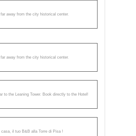
far away from the city historical center.
far away from the city historical center.
ear to the Leaning Tower. Book directly to the Hotel!
a casa, il tuo B&B alla Torre di Pisa !