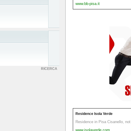
www.bb-pisa.it
RICERCA
Residence Isola Verde
Residence in Pisa Cisanello, not 
www.isolaverde.com