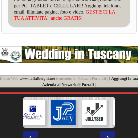
per PC, TABLET e CELLULARI! Aggiungi telefono,
email, illimitate pagine, foto e video.
GESTISCI LA
TUA ATTIVITA': anche GRATIS!
il Sito Web
www.italialberghi.net
è membro di NetworkPortali.it | [
Aggiungi la tua
Azienda al Network di Portali
]
❮
❯